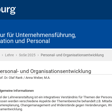
ur für Unternehmensführung,
ation und Personal
›
›
›
Startseite
Lehre
SoSe 2025
Personal- und Organisationsentwicklung
ersonal- und Organisationsentwicklung
of. Dr. Olaf Rank / Anna Weber, M.A.
lgemeine Informationen
el der Lehrveranstaltung ist ein integratives Verständnis für Themen der Pers
ssen werden verschiedene Aspekte der Themenbereiche behandelt z.B. Mitarbe
rriereplanung, Changemanagement und Widerstände gegen Veränderungen, Wis
amentwicklung.