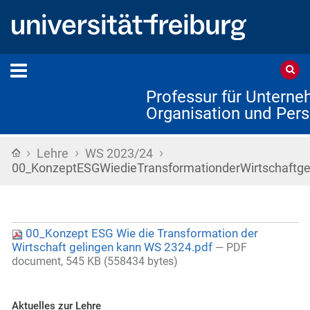
Professur für Untern
Organisation und Pers
›
›
›
Startseite
Lehre
WS 2023/24
00_KonzeptESGWiedieTransformationderWirtschaftg
00_Konzept ESG Wie die Transformation der
Wirtschaft gelingen kann WS 2324.pdf
— PDF
document, 545 KB (558434 bytes)
Aktuelles zur Lehre