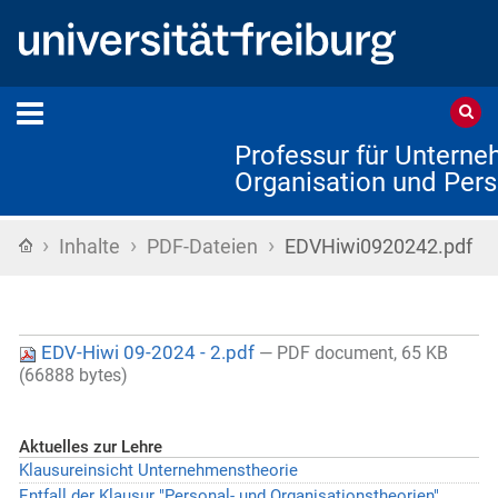
Professur für Untern
Organisation und Pers
›
›
›
Startseite
Inhalte
PDF-Dateien
EDVHiwi0920242.pdf
EDV-Hiwi 09-2024 - 2.pdf
— PDF document, 65 KB
(66888 bytes)
Aktuelles zur Lehre
Klausureinsicht Unternehmenstheorie
Entfall der Klausur "Personal- und Organisationstheorien"