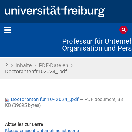
Professur für Untern
Organisation und Pers
›
›
›
Startseite
Inhalte
PDF-Dateien
Doctorantenfr102024_.pdf
Doctoranten für 10- 2024_.pdf
— PDF document, 38
KB (39695 bytes)
Aktuelles zur Lehre
Klausureinsicht Unternehmenstheorie